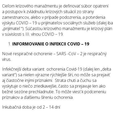
Cieľom krízového manažmentu je definovať súbor opatrení
a postupov k zvládnutiu krízových situácií zo strany
zamestnancov, alebo v prípade podozrenia, a potvrdenia
výskytu COVID – 19 u prijímateľov sociálnych služieb (ďalej iba
,,prijímateľ “). Súčasťou krízového manažmentu je krízový plán
v súvislosti s III. vlnou COVID – 19.
INFORMOVANIE O INFEKCII COVID – 19
Nové respiračné ochorenie – SARS -CoV – 2 je respiračný
vírus.
Infekčnejší delta variant ochorenia Covid-19 (ďalej len „delta
variant“) sa nielen výrazne rýchlejšie šíri, no môže sa prejaviť
aj čiastočne inými príznakmi. Strata chuti a čuchu sa
vyskytuje o niečo zriedkavejšie, často sa prejavuje len ako
bežné sezóne prechladnutie. To môže viesť k podceneniu
príznakov a ďalšiemu šíreniu ochorenia.
Inkubačná doba je od 2 – 14 dní