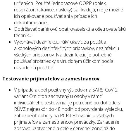
určených. Použité jednorazové OOPP (oblek,
respirátor, rukavice, návleky) sa likvidujú, nie je možné
ich opakovane používať ani v prípade ich
dekontaminácie.
Dodržiavať bariérovú opatrovateľskú a ošetrovateľskú
techniku.
Vykonávať dezinfekciu rúk/rukavíc za použitia
alkoholových dezinfekčných prípravkov, dezinfekciu
všetkých priestorov. Na dezinfekciu je potrebné
používať prostriedky s virucídnym účinkom podľa
návodu na použitie.
Testovanie prijímateľov a zamestnancov
V prípade ak bol pozitívny výsledok na SARS-CoV-2
variant Omicron zachytený u osoby v rámci
individuálneho testovania, je potrebné po dohode s
RÚVZ najneskôr do 48 hodín od potvrdenia výsledku,
zabezpečiť odbery na PCR testovanie u všetkých
prijímateľov a zamestnancov prevádzky. Zariadenie
zostáva uzatvorené a celé v červenej zóne až do