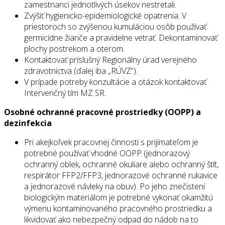
zamestnanci jednotlivých úsekov nestretali.
Zvýšiť hygienicko-epidemiologické opatrenia. V
priestoroch so zvýšenou kumuláciou osôb používať
germicídne žiariče a pravidelne vetrať. Dekontaminovať
plochy postrekom a oterom.
Kontaktovať príslušný Regionálny úrad verejného
zdravotníctva (ďalej iba „RÚVZ“).
V prípade potreby konzultácie a otázok kontaktovať
Intervenčný tím MZ SR.
Osobné ochranné pracovné prostriedky (OOPP) a
dezinfekcia
Pri akejkoľvek pracovnej činnosti s prijímateľom je
potrebné používať vhodné OOPP (jednorazový
ochranný oblek, ochranné okuliare alebo ochranný štít,
respirátor FFP2/FFP3, jednorazové ochranné rukavice
a jednorazové návleky na obuv). Po jeho znečistení
biologickým materiálom je potrebné vykonať okamžitú
výmenu kontaminovaného pracovného prostriedku a
likvidovať ako nebezpečný odpad do nádob na to