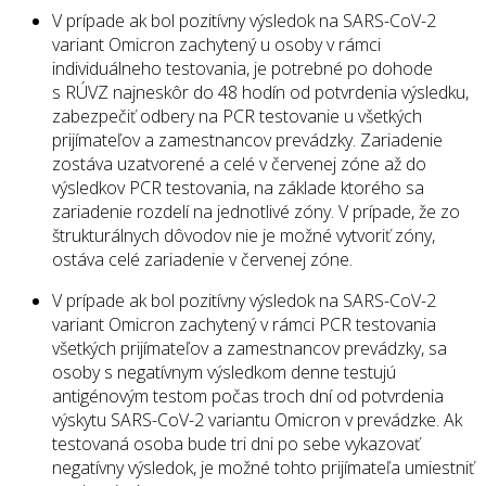
V prípade ak bol pozitívny výsledok na SARS-CoV-2
variant Omicron zachytený u osoby v rámci
individuálneho testovania, je potrebné po dohode
s RÚVZ najneskôr do 48 hodín od potvrdenia výsledku,
zabezpečiť odbery na PCR testovanie u všetkých
prijímateľov a zamestnancov prevádzky. Zariadenie
zostáva uzatvorené a celé v červenej zóne až do
výsledkov PCR testovania, na základe ktorého sa
zariadenie rozdelí na jednotlivé zóny. V prípade, že zo
štrukturálnych dôvodov nie je možné vytvoriť zóny,
ostáva celé zariadenie v červenej zóne.
V prípade ak bol pozitívny výsledok na SARS-CoV-2
variant Omicron zachytený v rámci PCR testovania
všetkých prijímateľov a zamestnancov prevádzky, sa
osoby s negatívnym výsledkom denne testujú
antigénovým testom počas troch dní od potvrdenia
výskytu SARS-CoV-2 variantu Omicron v prevádzke. Ak
testovaná osoba bude tri dni po sebe vykazovať
negatívny výsledok, je možné tohto prijímateľa umiestniť