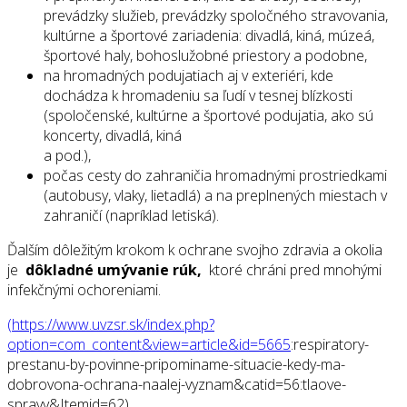
prevádzky služieb, prevádzky spoločného stravovania,
kultúrne a športové zariadenia: divadlá, kiná, múzeá,
športové haly, bohoslužobné priestory a podobne,
na hromadných podujatiach aj v exteriéri, kde
dochádza k hromadeniu sa ľudí v tesnej blízkosti
(spoločenské, kultúrne a športové podujatia, ako sú
koncerty, divadlá, kiná
a pod.),
počas cesty do zahraničia hromadnými prostriedkami
(autobusy, vlaky, lietadlá) a na preplnených miestach v
zahraničí (napríklad letiská).
Ďalším dôležitým krokom k ochrane svojho zdravia a okolia
je
dôkladné umývanie rúk,
ktoré chráni pred mnohými
infekčnými ochoreniami.
(https://www.uvzsr.sk/index.php?
option=com_content&view=article&id=5665
:respiratory-
prestanu-by-povinne-pripominame-situacie-kedy-ma-
dobrovona-ochrana-naalej-vyznam&catid=56:tlaove-
spravy&Itemid=62)