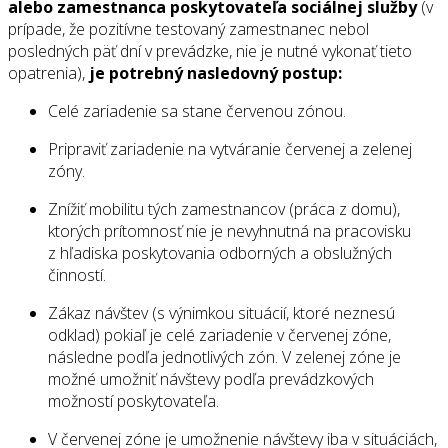
alebo zamestnanca poskytovateľa sociálnej služby
(v
prípade, že pozitívne testovaný zamestnanec nebol
posledných päť dní v prevádzke, nie je nutné vykonať tieto
opatrenia),
je potrebný nasledovný postup:
Celé zariadenie sa stane červenou zónou.
Pripraviť zariadenie na vytváranie červenej a zelenej
zóny.
Znížiť mobilitu tých zamestnancov (práca z domu),
ktorých prítomnosť nie je nevyhnutná na pracovisku
z hľadiska poskytovania odborných a obslužných
činností.
Zákaz návštev (s výnimkou situácií, ktoré neznesú
odklad) pokiaľ je celé zariadenie v červenej zóne,
následne podľa jednotlivých zón. V zelenej zóne je
možné umožniť návštevy podľa prevádzkových
možností poskytovateľa.
V červenej zóne je umožnenie návštevy iba v situáciách,