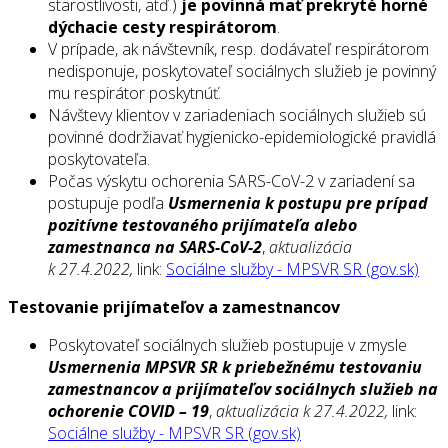
starostlivosti, atď.)
je povinná mať prekryté horné
dýchacie cesty
respirátorom
.
V prípade, ak návštevník, resp. dodávateľ respirátorom
nedisponuje, poskytovateľ sociálnych služieb je povinný
mu respirátor poskytnúť.
Návštevy klientov v zariadeniach sociálnych služieb sú
povinné dodržiavať hygienicko-epidemiologické pravidlá
poskytovateľa.
Počas výskytu ochorenia SARS-CoV-2 v zariadení sa
postupuje podľa
Usmernenia k postupu pre prípad
pozitívne testovaného prijímateľa alebo
zamestnanca na SARS-CoV-2
,
aktualizácia
k 27.4.2022,
link:
Sociálne služby - MPSVR SR (gov.sk)
Testovanie prijímateľov a zamestnancov
Poskytovateľ sociálnych služieb postupuje v zmysle
Usmernenia MPSVR SR
k priebežnému testovaniu
zamestnancov a prijímateľov sociálnych služieb na
ochorenie
COVID – 19
,
aktualizácia k 27.4.2022,
link:
Sociálne služby - MPSVR SR (gov.sk)