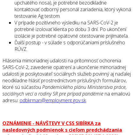
upchatého nosa), je potrebné bezodkladne
kontaktovať odborný personál zariadenia, ktorý vykoná
testovanie Ag testom.
V prípade pozitívneho výsledku na SARS-CoV-2 je
potrebné izolovať klienta po dobu 3 dní. Po ukončení
izolácie je potrebné opätovné otestovanie prijímateľa.
Ďalší postup - v súlade s odporúčaniami príslušného
RÚVZ.
Hlásenia mimoriadnej udalosti na prítomnosť ochorenia
SARS-CoV-2, zavedenie opatrení a ukončenie mimoriadnej
udalosti je poskytovateľ sociálnych služieb povinný aj naďalej
neodkladne hlásiť prostredníctvom príslušných formulárov,
ktoré sú súčasťou
Pandemického plánu Ministerstva práce,
sociálnych vecí a rodiny SR pre prípad pandémie
na emailovú
adresu:
odbkrman@employment.gov.sk
.
OZNÁMENIE - NÁVŠTEVY V CSS SIBÍRKA za
nasledovných podmienok s cieľom predchádzania