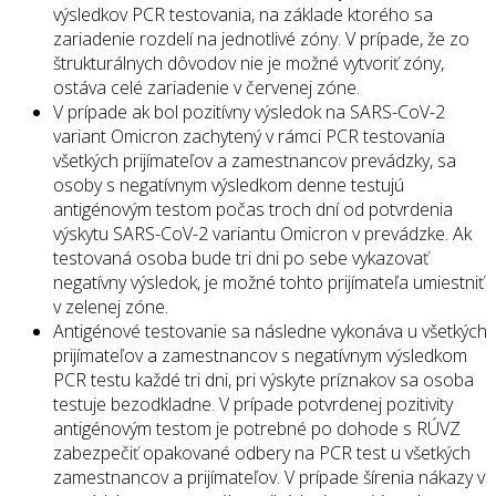
výsledkov PCR testovania, na základe ktorého sa
zariadenie rozdelí na jednotlivé zóny. V prípade, že zo
štrukturálnych dôvodov nie je možné vytvoriť zóny,
ostáva celé zariadenie v červenej zóne.
V prípade ak bol pozitívny výsledok na SARS-CoV-2
variant Omicron zachytený v rámci PCR testovania
všetkých prijímateľov a zamestnancov prevádzky, sa
osoby s negatívnym výsledkom denne testujú
antigénovým testom počas troch dní od potvrdenia
výskytu SARS-CoV-2 variantu Omicron v prevádzke. Ak
testovaná osoba bude tri dni po sebe vykazovať
negatívny výsledok, je možné tohto prijímateľa umiestniť
v zelenej zóne.
Antigénové testovanie sa následne vykonáva u všetkých
prijímateľov a zamestnancov s negatívnym výsledkom
PCR testu každé tri dni, pri výskyte príznakov sa osoba
testuje bezodkladne. V prípade potvrdenej pozitivity
antigénovým testom je potrebné po dohode s RÚVZ
zabezpečiť opakované odbery na PCR test u všetkých
zamestnancov a prijímateľov. V prípade šírenia nákazy v