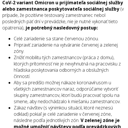
CoV-2 variant Omicron u prijímateľa sociálnej služby
alebo zamestnanca poskytovateľa sociálnej služby
(v
prípade, že pozitívne testovaný zamestnanec nebol
posledných päť dní v prevádzke, nie je nutné vykonať tieto
opatrenia),
je potrebný nasledovný postup:
Celé zariadenie sa stane červenou zónou.
Pripraviť zariadenie na vytváranie červenej a zelenej
zóny.
Znížiť mobilitu tých zamestnancov (práca z domu),
ktorých prítomnosť nie je nevyhnutná na pracovisku z
hľadiska poskytovania odborných a obslužných
činností.
Aby sa predišlo možnej nákaze koronavírusom u
všetkých zamestnancov naraz, odporúčame vytvoriť
skupiny zamestnancov, ktorí budú pracovať spolu na
smene, aby nedochádzalo k miešaniu zamestnancov.
Zákaz návštev (s výnimkou situácií, ktoré neznesú
odklad) pokiaľ je celé zariadenie v červenej zóne,
následne podľa jednotlivých zón.
V zelenej zóne je
možné umožniť návštevy podľa prevádzkových