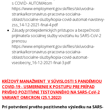
s COVID- AUTOMAtom
https://www.employment.gov.sk/files/sk/uvodna-
stranka/koronavirus-pracovna-socialna-
oblast/socialne-sluzby/kopia-covid-automat-navstevy-
zss_14-12-2021-final-4.pdf
Zásady protiepidemických prístupov a bezpečnosti
prijímateľa sociálnej služby vovzťahu ku SARS-CoV-2
prenosu
https://www.employment.gov.sk/files/sk/uvodna-
stranka/koronavirus-pracovna-socialna-
oblast/socialne-sluzby/kopia-covid-automat-
vseobecny_16-12-2021-final-3.pdf
KRÍZOVÝ MANAŽMENT V SÚVISLOSTI S PANDÉMIOU
COVID-19 - USMERNENIE K POSTUPU PRE PRÍPAD
PRVÉHO POZITÍVNE TESTOVANÉHO NA SARS-CoV-2
VARIANT OMICRON (25.1.2022)
Pri potvrdení prvého pozitívneho výsledku na SARS-