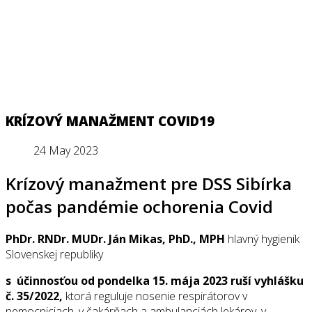
KRÍZOVÝ MANAŽMENT COVID19
24 May 2023
Krízový manažment pre DSS Sibírka
počas pandémie ochorenia Covid
PhDr. RNDr. MUDr. Ján Mikas, PhD., MPH
hlavný hygienik
Slovenskej republiky
s účinnosťou od pondelka 15. mája 2023 ruší vyhlášku
č. 35/2022,
ktorá reguluje nosenie respirátorov v
nemocniciach, v čakárňach a ambulanciách lekárov, v