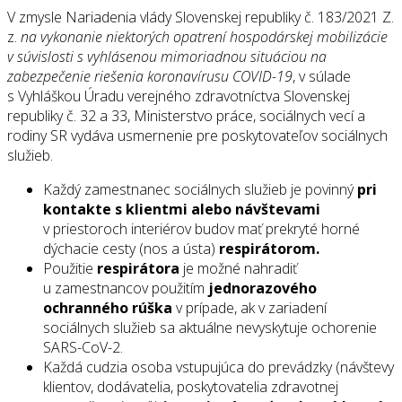
V zmysle Nariadenia vlády Slovenskej republiky č. 183/2021 Z.
z.
na vykonanie niektorých opatrení hospodárskej mobilizácie
v súvislosti s vyhlásenou mimoriadnou situáciou na
zabezpečenie riešenia koronavírusu COVID-19
, v súlade
s Vyhláškou Úradu verejného zdravotníctva Slovenskej
republiky č. 32 a 33, Ministerstvo práce, sociálnych vecí a
rodiny SR vydáva usmernenie pre poskytovateľov sociálnych
služieb.
Každý zamestnanec sociálnych služieb je povinný
pri
kontakte s klientmi alebo návštevami
v priestoroch interiérov budov mať prekryté horné
dýchacie cesty (nos a ústa)
respirátorom.
Použitie
respirátora
je možné nahradiť
u zamestnancov použitím
jednorazového
ochranného rúška
v prípade, ak v zariadení
sociálnych služieb sa aktuálne nevyskytuje ochorenie
SARS-CoV-2.
Každá cudzia osoba vstupujúca do prevádzky (návštevy
klientov, dodávatelia, poskytovatelia zdravotnej