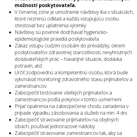
možností poskytovateľa.
V červenej zóne je umožnenie návštevy iba v situáciách,
ktoré neznesú odklad a každú vstupujúcu osobu
otestovať bez uplatnenia výnimky.
Návštevy sú povinné dodržiavať hygienicko-
epidemiologické pravidlá poskytovateľa.
Zákaz vstupu cudzím osobám do prevádzky, okrem
poskytovateľov zdravotnej starostlivosti, nevyhnutných
dodávateľských prác – havarijné situácie, dodávka
potravín, atď..
Určiť zodpovednú a kompetentnú osobu, ktorá bude
vykonávať monitoring zdravotného stavu prijímateľov a
zamestnancov.
Zabezpečiť testovanie všetkých prijímateľov a
zamestnancov podľa pokynov v tomto usmernení.
Prijať opatrenia na zabezpečenie chodu zariadenia v
prípade výpadku zásobovania a služieb na min. 4 dni.
Zabezpečiť stravovanie prijímateľov na obytných
izbách, používať jednorazové nádoby.
Zabezpečiť stravovanie zamestnancov tak, aby sa