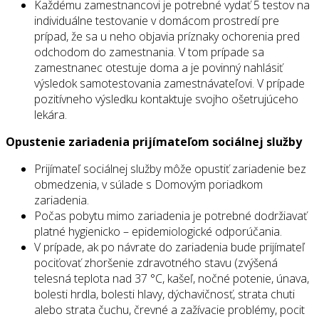
Každému zamestnancovi je potrebné vydať 5 testov na
individuálne testovanie v domácom prostredí pre
prípad, že sa u neho objavia príznaky ochorenia pred
odchodom do zamestnania. V tom prípade sa
zamestnanec otestuje doma a je povinný nahlásiť
výsledok samotestovania zamestnávateľovi. V prípade
pozitívneho výsledku kontaktuje svojho ošetrujúceho
lekára.
Opustenie zariadenia prijímateľom sociálnej služby
Prijímateľ sociálnej služby môže opustiť zariadenie bez
obmedzenia, v súlade s Domovým poriadkom
zariadenia.
Počas pobytu mimo zariadenia je potrebné dodržiavať
platné hygienicko – epidemiologické odporúčania.
V prípade, ak po návrate do zariadenia bude prijímateľ
pociťovať zhoršenie zdravotného stavu (zvýšená
telesná teplota nad 37 °C, kašeľ, nočné potenie, únava,
bolesti hrdla, bolesti hlavy, dýchavičnosť, strata chuti
alebo strata čuchu, črevné a zažívacie problémy, pocit