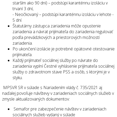
starším ako 90 dní) – podstúpi karanténnu izoláciu v
trvaní 3 dní,
- Neočkovaný – podstúpi karanténnu izoláciu v lehote -
5 dní.
Štatutárny zástupca zariadenia môže opustenie
zariadenia a návrat prijímateľa do zariadenia regulovať
podľa prevádzkových a priestorových možností
zariadenia.
Po ukončení izolácie je potrebné opätovné otestovanie
prijímateľa.
Každý prijímateľ sociálnej služby po návrate do
zariadenia vyplní Čestné vyhlásenie prijímateľa sociálnej
služby o zdravotnom stave PSS a osôb, s ktorými je v
styku.
MPSVR SR v súlade s Nariadením vlády č. 735/2021 aj
naďalej povoľuje návštevy v zariadeniach sociálnych služieb v
zmysle aktualizovaných dokumentov:
Semafor pre zabezpečenie návštev v zariadeniach
sociálnych služieb vydaný v súlade