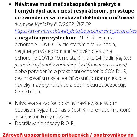
Návšteva musí mať zabezpečené prekrytie
horných dýchacích ciest respirátorom, pri vstupe
do zariadenia sa preukázať dokladom o
očkovaní
(v zmysle Vyhlášky č. 7/2022 ÚVZ SR
https://www.minv.sk/swift_data/source/verejna_sprava/ves
a negatívnym výsledkom
RT-PCR testu na
ochorenie COVID -19 nie starším ako 72 hodín,
negatívnym výsledkom antigénového testu na
ochorenie COVID-19, nie starším ako 24 hodín
(Ag test
je možné vykonať v zariadení kvalifikovanou osobou)
alebo potvrdením o prekonaní ochorenia COVID-19,
dezinfikovať si ruky a použiť vo vnútornom priestore
návleky (návleky, rukavice a dezinfekciu zabezpečuje
CSS Sibírka).
Návšteva sa zapíše do knihy návštev, kde svojim
podpisom vyjadrí súhlas s čestným prehlásením, ktoré
je súčasťou knihy návštev.
Dodržiavanie zásady R-O-R.
Zároveň upozorňujeme príbuzných / opatrovníkov na