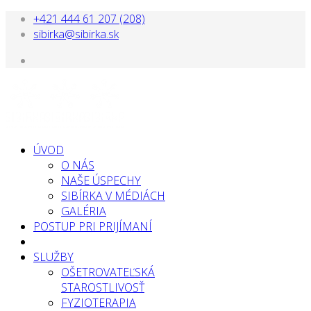
+421 444 61 207 (208)
sibirka@sibirka.sk
ÚVOD
O NÁS
NAŠE ÚSPECHY
SIBÍRKA V MÉDIÁCH
GALÉRIA
POSTUP PRI PRIJÍMANÍ
SLUŽBY
OŠETROVATEĽSKÁ
STAROSTLIVOSŤ
FYZIOTERAPIA