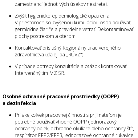
zamestnanci jednotlivých úsekov nestretali.
Zvýšiť hygienicko-epidemiologické opatrenia.
V priestoroch so zvýšenou kumuláciou osôb používať
germicídne žiariče a pravidelne vetrať. Dekontaminovať
plochy postrekom a oterom.
Kontaktovať príslušný Regionálny úrad verejného
zdravotníctva (ďalej iba „RÚVZ“).
V prípade potreby konzultácie a otázok kontaktovať
Intervenčný tím MZ SR.
Osobné ochranné pracovné prostriedky (OOPP)
a dezinfekcia
Pri akejkoľvek pracovnej činnosti s prijímateľom je
potrebné používať vhodné OOPP (jednorazový
ochranný oblek, ochranné okuliare alebo ochranný štít,
respirátor FFP2/FFP3, jednorazové ochranné rukavice