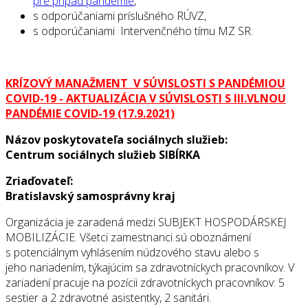
pre prípad pandémie
,
s odporúčaniami príslušného RÚVZ,
s odporúčaniami Intervenčného tímu MZ SR.
KRÍZOVÝ MANAŽMENT V SÚVISLOSTI S PANDÉMIOU
COVID-19 - AKTUALIZÁCIA V SÚVISLOSTI S III.VLNOU
PANDÉMIE COVID-19 (17.9.2021)
Názov poskytovateľa sociálnych služieb:
Centrum sociálnych služieb SIBÍRKA
Zriaďovateľ:
Bratislavský samosprávny kraj
Organizácia je zaradená medzi SUBJEKT HOSPODÁRSKEJ
MOBILIZÁCIE. Všetci zamestnanci sú oboznámení
s potenciálnym vyhlásením núdzového stavu alebo s
jeho nariadením, týkajúcim sa zdravotníckych pracovníkov. V
zariadení pracuje na pozícii zdravotníckych pracovníkov: 5
sestier a 2 zdravotné asistentky, 2 sanitári.