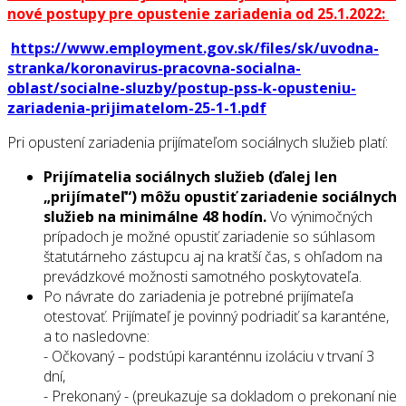
nové postupy pre opustenie zariadenia od 25.1.2022:
https://www.employment.gov.sk/files/sk/uvodna-
stranka/koronavirus-pracovna-socialna-
oblast/socialne-sluzby/postup-pss-k-opusteniu-
zariadenia-prijimatelom-25-1-1.pdf
Pri opustení zariadenia prijímateľom sociálnych služieb platí:
Prijímatelia sociálnych služieb (ďalej len
„prijímateľ“) môžu opustiť zariadenie sociálnych
služieb na minimálne 48 hodín.
Vo výnimočných
prípadoch je možné opustiť zariadenie so súhlasom
štatutárneho zástupcu aj na kratší čas, s ohľadom na
prevádzkové možnosti samotného poskytovateľa.
Po návrate do zariadenia je potrebné prijímateľa
otestovať. Prijímateľ je povinný podriadiť sa karanténe,
a to nasledovne:
- Očkovaný – podstúpi karanténnu izoláciu v trvaní 3
dní,
- Prekonaný - (preukazuje sa dokladom o prekonaní nie