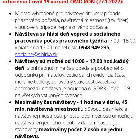
ochoreniu Covid 19 variant OMICRON (27.1.2022):
Miesto vyhradené pre návštevy: átrium v prípade
priaznivého počasia, návštevná miestnosť (tzv. filter)
v budove v prípade nepriaznivého počasia.
Návšteva sa hlási deň vopred u sociálneho
pracovníka počas pracovného týždňa
(7,00 - 15,00,
v piatok do 13,00) na tel.čísle
0948 949 235
,
socialne@sibirka.sk
Návštevy sú možné od 10:00 – 17:00 hod.každý
deň
, s prihliadnutím na čas obeda a poobedného
odpočinku prijímateľov, vedie sa ich evidencia (čas,
meranie teploty, zdravotný stav, cestovateľská
anamnéza), návšteva je poučená o GDPR Covid – 19
na všetkých vstupných dverách.
Maximálny čas návštevy - 1 hodina v átriu, 45
min. návštevná miestnosť
z dôvodu dezinfekcie
návštevnej miestnosti, priestorové možnosti umožňujú
návštevu len jedného klienta v danom čase a je
stanovený
maximálny počet 2 osôb na jednu
návštevu.