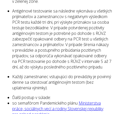
v zelenej zóne.
Antigénové testovanie sa následne vykonáva u všetkých
prijímateľov a zamestnancov s negatívnym výsledkom
PCR testu každé tri dni, pri výskyte príznakov sa osoba
testuje bezodkladne. V prípade potvrdenej pozitivity
antigénovým testom je potrebné po dohode s RÚVZ
zabezpečiť opakované odbery na PCR test u všetkých
zamestnancov a prijímateľov. V prípade šírenia nákazy
v prevádzke a postupného pribúdania pozitívnych
prípadov, sa odporúča vykonávať opakované odbery
na PCR testovanie po dohode s RÚVZ v intervale 5 až 7
dní, až do výskytu posledného pozitívneho prípadu.
Každý zamestnanec vstupujúci do prevádzky je povinný
denne sa otestovať antigénovým testom (bez
uplatnenia výnimky).
Ďalší postup v súlade:
so semafórom Pandemického plánu
Ministerstva
práce, sociálnych vecí a rodiny Slovenskej republiky