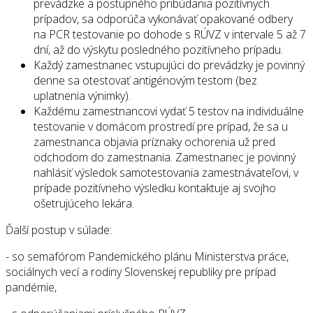
prevádzke a postupného pribúdania pozitívnych
prípadov, sa odporúča vykonávať opakované odbery
na PCR testovanie po dohode s RÚVZ v intervale 5 až 7
dní, až do výskytu posledného pozitívneho prípadu.
Každý zamestnanec vstupujúci do prevádzky je povinný
denne sa otestovať antigénovým testom (bez
uplatnenia výnimky).
Každému zamestnancovi vydať 5 testov na individuálne
testovanie v domácom prostredí pre prípad, že sa u
zamestnanca objavia príznaky ochorenia už pred
odchodom do zamestnania. Zamestnanec je povinný
nahlásiť výsledok samotestovania zamestnávateľovi, v
prípade pozitívneho výsledku kontaktuje aj svojho
ošetrujúceho lekára.
Ďalší postup v súlade:
- so semafórom Pandemického plánu Ministerstva práce,
sociálnych vecí a rodiny Slovenskej republiky pre prípad
pandémie,