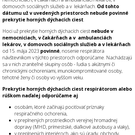
domovoch sociálnych služieb a v lekárňach.
Od tohto
dátumu už v uvedených priestoroch nebude povinné
prekrytie horných dýchacích ciest
.
Hoci už prekrytie horných dýchacích ciest
nebude v
nemocniciach, v čakárňach a v ambulanciách
lekárov, v domovoch sociálnych služieb a v lekárňach
od 15. mája 2023
povinné
, nosenie respirátora
návštevníkom v týchto priestoroch odporúčame. Nachádzajú
sa v nich zraniteľné skupiny osôb - ľudia s akútnymi či
chronickými ochoreniami, imunokompromitované osoby,
tehotné ženy či osoby vo vyššom veku.
Prekrytie horných dýchacích ciest respirátorom alebo
rúškom naďalej odporúčame aj
:
osobám, ktoré začínajú pociťovať príznaky
respiračného ochorenia,
v preplnených prostriedkoch verejnej hromadnej
dopravy (MHD, prímestské, diaľkové autobusy a vlaky),
v preplnených interiéroch, ako sú úrady, obchody,