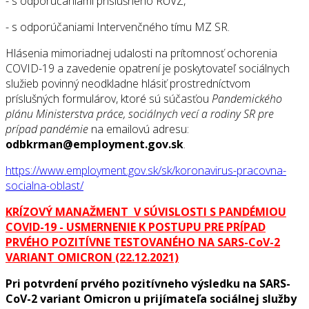
- s odporúčaniami príslušného RÚVZ,
- s odporúčaniami Intervenčného tímu MZ SR.
Hlásenia mimoriadnej udalosti na prítomnosť ochorenia
COVID-19 a zavedenie opatrení je poskytovateľ sociálnych
služieb povinný neodkladne hlásiť prostredníctvom
príslušných formulárov, ktoré sú súčasťou
Pandemického
plánu Ministerstva práce, sociálnych vecí a rodiny SR pre
prípad pandémie
na emailovú adresu:
odbkrman@employment.gov.sk
.
https://www.employment.gov.sk/sk/koronavirus-pracovna-
socialna-oblast/
KRÍZOVÝ MANAŽMENT V SÚVISLOSTI S PANDÉMIOU
COVID-19 - USMERNENIE K POSTUPU PRE PRÍPAD
PRVÉHO POZITÍVNE TESTOVANÉHO NA SARS-CoV-2
VARIANT OMICRON (22.12.2021)
Pri potvrdení prvého pozitívneho výsledku na SARS-
CoV-2 variant Omicron u prijímateľa sociálnej služby